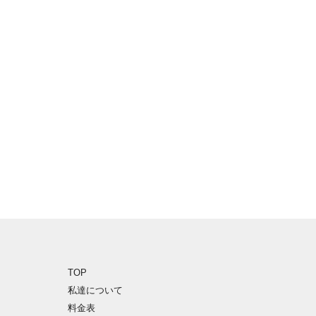
TOP
私達について
料金表