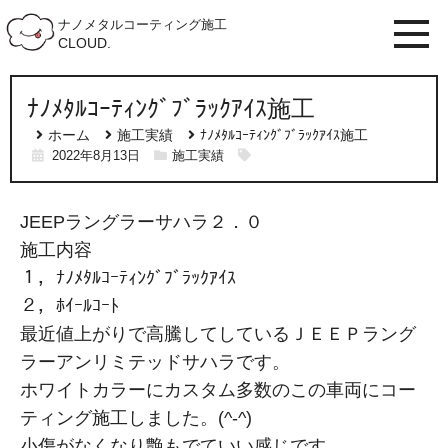
ナノメタルコーティング施工
CLOUD.
ﾅﾉﾒﾀﾙｺｰﾃｨﾝｸﾞﾌﾞﾗｯｸｱｲｽ施工
ホーム
施工実績
ﾅﾉﾒﾀﾙｺｰﾃｨﾝｸﾞﾌﾞﾗｯｸｱｲｽ施工
2022年8月13日
施工実績
JEEPラングラーサハラ２．０
施工内容
１，ﾅﾉﾒﾀﾙｺｰﾃｨﾝｸﾞﾌﾞﾗｯｸｱｲｽ
２，ﾎｲｰﾙｺｰﾄ
最近値上がりで高騰してしているＪＥＥＰラング
ラーアンリミテッドサハラです。
ホワイトカラーにカスタム多数のこの車両にコー
ティング施工しました。(^-^)
小傷がなくなり艶もでていい感じです。